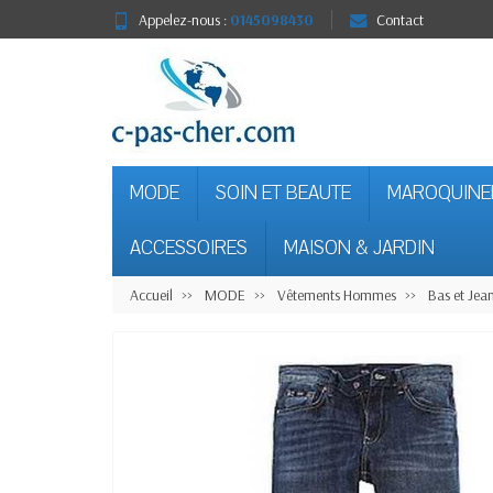
Appelez-nous :
0145098430
Contact
MODE
SOIN ET BEAUTE
MAROQUINE
ACCESSOIRES
MAISON & JARDIN
Accueil
MODE
Vêtements Hommes
Bas et Je