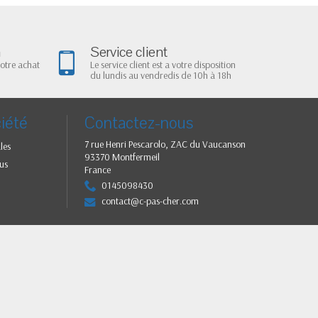
n
Service client
votre achat
Le service client est a votre disposition
du lundis au vendredis de 10h à 18h
iété
Contactez-nous
7 rue Henri Pescarolo, ZAC du Vaucanson
les
93370 Montfermeil
us
France
0145098430
contact@c-pas-cher.com