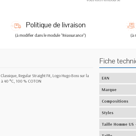
Politique de livraison
(à modifier dans le module "Réassurance")
(à 
Fiche techn
assique, Regular Straight Fit, Logo Hugo Boss sur la
EAN
age à 40 °C, 100 % COTON
Marque
Compositions
Styles
Taille Homme US 
Taille