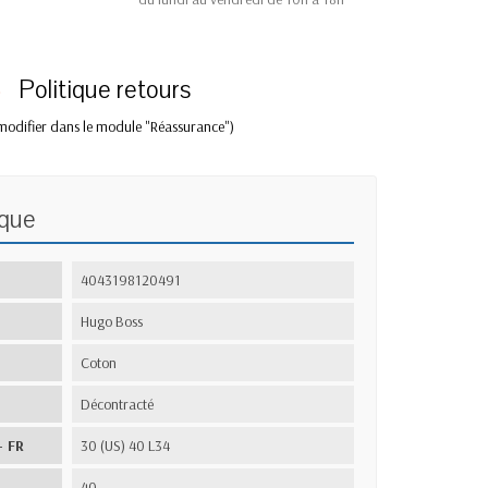
Politique retours
modifier dans le module "Réassurance")
ique
4043198120491
Hugo Boss
Coton
Décontracté
- FR
30 (US) 40 L34
40