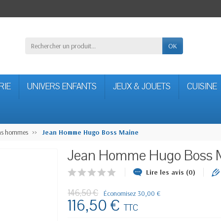
OK
RIE
UNIVERS ENFANTS
JEUX & JOUETS
CUISINE
ans hommes
Jean Homme Hugo Boss Maine
Jean Homme Hugo Boss 
Lire les avis (0)
146,50 €
Économisez 30,00 €
116,50 €
TTC