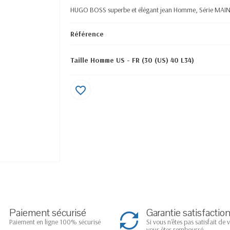
HUGO BOSS superbe et élégant jean Homme, Série MA
Référence
Taille Homme US - FR (30 (US) 40 L34)
favorite_border
Paiement sécurisé
Garantie satisfactio
Paiement en ligne 100% sécurisé
Si vous n'êtes pas satisfait de 
vous êtes remboursé