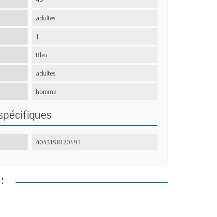
adultes
1
Bleu
adultes
homme
spécifiques
4043198120491
: