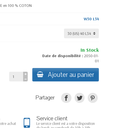
INE en 100 % COTON
W30 L34
In Stock
Date de disponibilité :
2050-01-
01
Ajouter au panier
Partager
n
Service client
votre achat
Le service client est a votre disposition
du lundi au vendredi de 10h à 18h