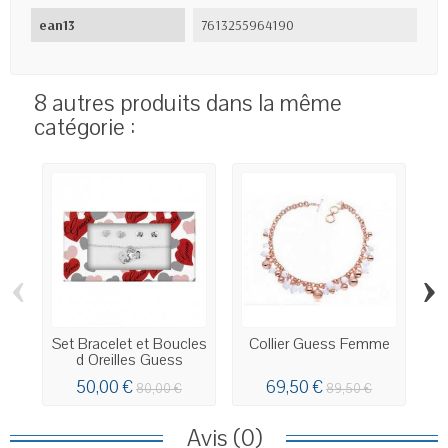
ean13
7613255964190
8 autres produits dans la même
catégorie :
‹
›
Set Bracelet et Boucles
Collier Guess Femme
C
d Oreilles Guess
50,00 €
69,50 €
80,00 €
89,50 €
Avis (0)