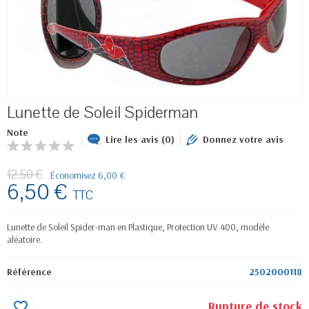
Lunette de Soleil Spiderman
Note
Lire les avis (0)
Donnez votre avis
12,50 €
Économisez 6,00 €
6,50 €
TTC
Lunette de Soleil Spider-man en Plastique, Protection UV 400, modèle
aléatoire.
Référence
2502000118
Rupture de stock
favorite_border