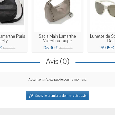
Lamarthe Paris
Sac a Main Lamarthe
Lunette de So
berty
Valentina Taupe
Des
€
105,90 €
169,15 €
135,00 €
370,00 €
Avis (0)
Aucun avis n'a été publié pour le moment.
Soyez le premier à donner votre avis