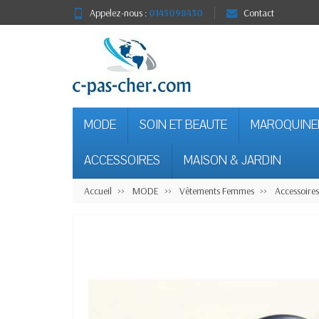
Appelez-nous :
0145098430
Contact
MODE
SOIN ET BEAUTE
MAROQUINE
ACCESSOIRES
MAISON & JARDIN
Accueil
MODE
Vêtements Femmes
Accessoire