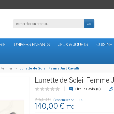
OK
RIE
UNIVERS ENFANTS
JEUX & JOUETS
CUISINE
s Femmes
Lunette de Soleil Femme Just Cavalli
Lunette de Soleil Femme J
Lire les avis (0)
195,00 €
Économisez 55,00 €
140,00 €
TTC