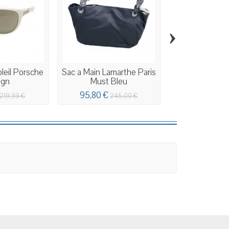
›
leil Porsche
Sac a Main Lamarthe Paris
Lunettes de
ign
Must Bleu
Unisexe Dies
95,80 €
64,90 €
219,99 €
245,00 €
7