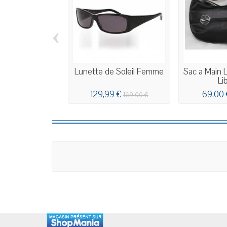
‹
Lunette de Soleil Femme
Sac a Main 
Li
129,99 €
69,00 
169,00 €