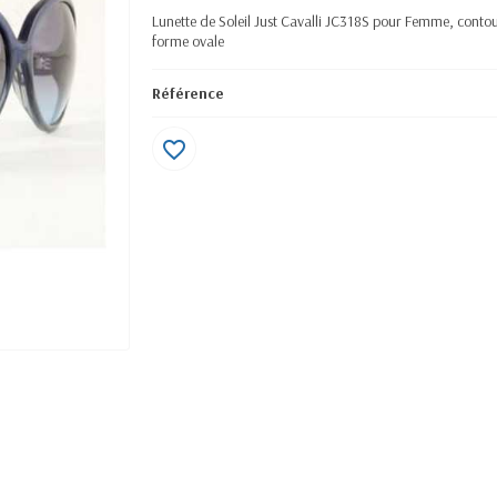
Lunette de Soleil Just Cavalli JC318S pour Femme, contour
forme ovale
Référence
favorite_border