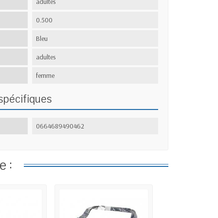
adultes
0.500
Bleu
adultes
femme
spécifiques
0664689490462
e :