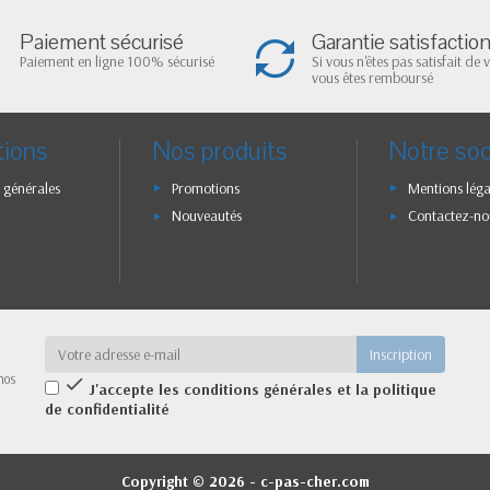
Paiement sécurisé
Garantie satisfactio
Paiement en ligne 100% sécurisé
Si vous n'êtes pas satisfait de 
vous êtes remboursé
tions
Nos produits
Notre soc
 générales
Promotions
Mentions léga
Nouveautés
Contactez-no
nos

J'accepte les conditions générales et la politique
de confidentialité
Copyright © 2026 - c-pas-cher.com