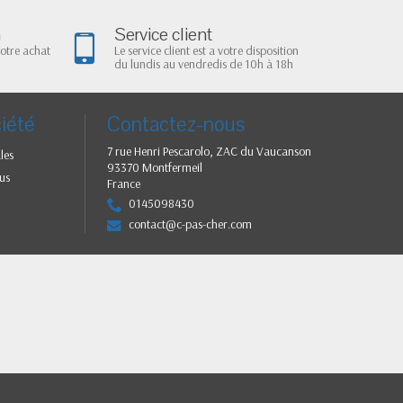
n
Service client
votre achat
Le service client est a votre disposition
du lundis au vendredis de 10h à 18h
iété
Contactez-nous
7 rue Henri Pescarolo, ZAC du Vaucanson
les
93370 Montfermeil
us
France
0145098430
contact@c-pas-cher.com