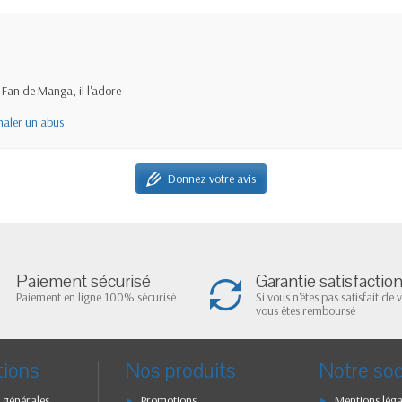
 Fan de Manga, il l'adore
naler un abus
Donnez votre avis
Paiement sécurisé
Garantie satisfactio
Paiement en ligne 100% sécurisé
Si vous n'êtes pas satisfait de 
vous êtes remboursé
tions
Nos produits
Notre soc
 générales
Promotions
Mentions léga