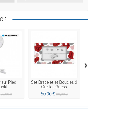
e :
›
r sur Pied
Set Bracelet et Boucles d
Collier Gue
unkt
Oreilles Guess
50,00 €
75,50 €
35,00 €
80,00 €
1