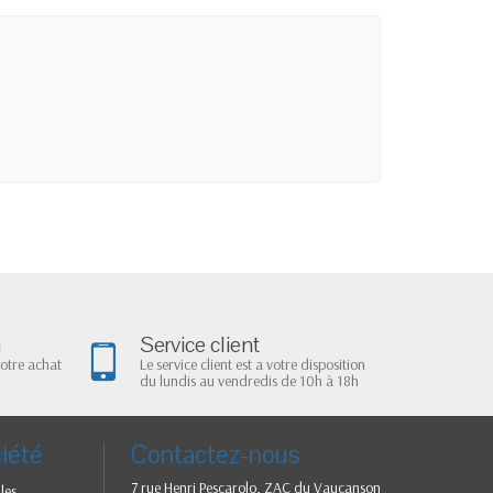
n
Service client
votre achat
Le service client est a votre disposition
du lundis au vendredis de 10h à 18h
iété
Contactez-nous
7 rue Henri Pescarolo, ZAC du Vaucanson
les