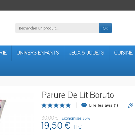
OK
RIE
UNIVERS ENFANTS
JEUX & JOUETS
CUISINE
Parure De Lit Boruto
Lire les avis (1)
30,00 €
Économisez 35%
19,50 €
TTC