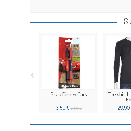
8 
‹
Stylo Disney Cars
Tee shirt 
En
3,50 €
29,90
5,50 €