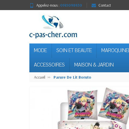
Appelez-nous :
0145098430
Contact
MODE
SOIN ET BEAUTE
MAROQUINE
ACCESSOIRES
MAISON & JARDIN
Accueil
Parure De Lit Boruto