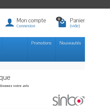
Mon compte
Panier
0
Connexion
(vide)
Promotions
Nouveautés
ique
Donnez votre avis