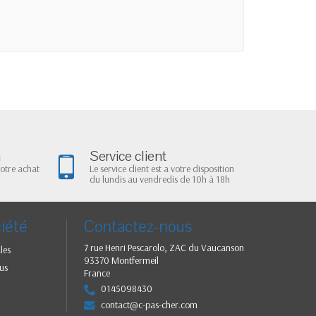
n
Service client
votre achat
Le service client est a votre disposition
du lundis au vendredis de 10h à 18h
iété
Contactez-nous
7 rue Henri Pescarolo, ZAC du Vaucanson
les
93370 Montfermeil
us
France
0145098430
contact@c-pas-cher.com