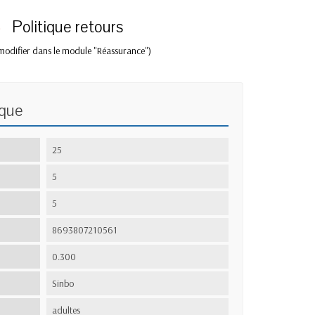
Politique retours
modifier dans le module "Réassurance")
ique
25
5
5
8693807210561
0.300
Sinbo
adultes