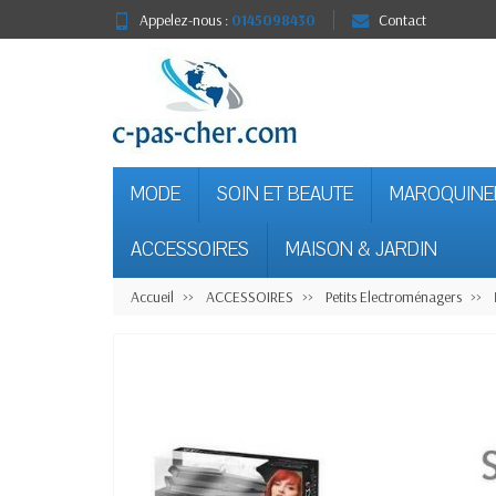
Appelez-nous :
0145098430
Contact
MODE
SOIN ET BEAUTE
MAROQUINE
ACCESSOIRES
MAISON & JARDIN
Accueil
ACCESSOIRES
Petits Electroménagers