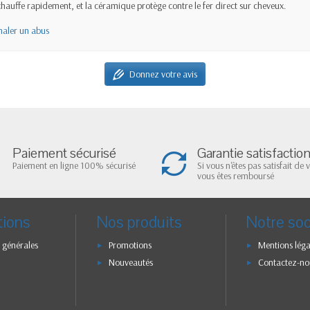
hauffe rapidement, et la céramique protège contre le fer direct sur cheveux.
naler un abus
Donnez votre avis
Paiement sécurisé
Garantie satisfactio
Paiement en ligne 100% sécurisé
Si vous n'êtes pas satisfait de 
vous êtes remboursé
tions
Nos produits
Notre soc
 générales
Promotions
Mentions léga
Nouveautés
Contactez-no