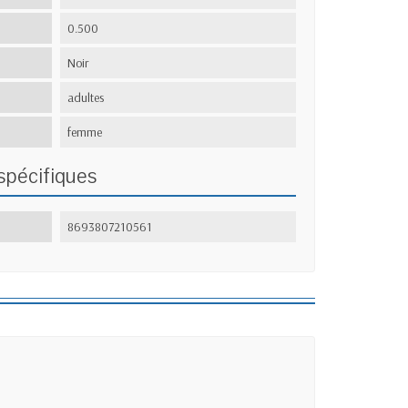
0.500
Noir
adultes
femme
spécifiques
8693807210561