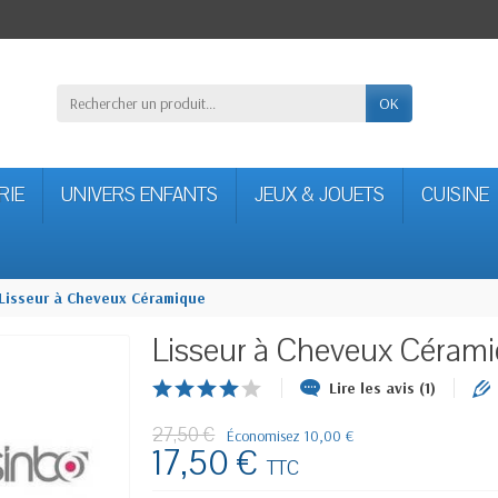
OK
RIE
UNIVERS ENFANTS
JEUX & JOUETS
CUISINE
Lisseur à Cheveux Céramique
Lisseur à Cheveux Céram
Lire les avis (1)
27,50 €
Économisez 10,00 €
17,50 €
TTC