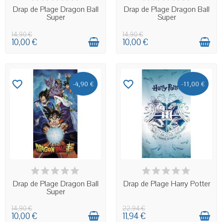
Drap de Plage Dragon Ball
Drap de Plage Dragon Ball
Super
Super
14,90 €
14,90 €
10,00 €
10,00 €
favorite_border
favorite_border
-4,90 €
-11,00 €
EN STOCK
EN STOCK
Drap de Plage Dragon Ball
Drap de Plage Harry Potter
Super
14,90 €
22,94 €
10,00 €
11,94 €