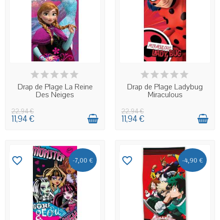
EN STOCK
EN STOCK
Drap de Plage La Reine
Drap de Plage Ladybug
Des Neiges
Miraculous
22,94 €
22,94 €
11,94 €
11,94 €
favorite_border
favorite_border
-7,00 €
-4,90 €